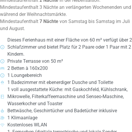
Mindestaufenthalt
2 Nächte
in der Nebensaison.
Mindestaufenthalt 3 Nächte an verlängerten Wochenenden und
während der Weihnachtsmärkte.
Mindestaufenthalt
7 Nächte
von Samstag bis Samstag im Juli
und August.
Dieses Ferienhaus mit einer Fläche von 60 m² verfügt über 2
Schlafzimmer und bietet Platz für 2 Paare oder 1 Paar mit 2
Kindern.
Private Terrasse von 50 m²
2 Betten à 160x200
1 Loungebereich
1 Badezimmer mit ebenerdiger Dusche und Toilette
1 voll ausgestattete Küche: mit Gaskochfeld, Kühlschrank,
Mikrowelle, Filterkaffeemaschine und Senseo-Maschine,
Wasserkocher und Toaster
Bettwäsche, Geschirrtücher und Badetücher inklusive
1 Klimaanlage
Kostenloses WLAN
1. Fernsehen (digitale terrestrische und lokale Sender,