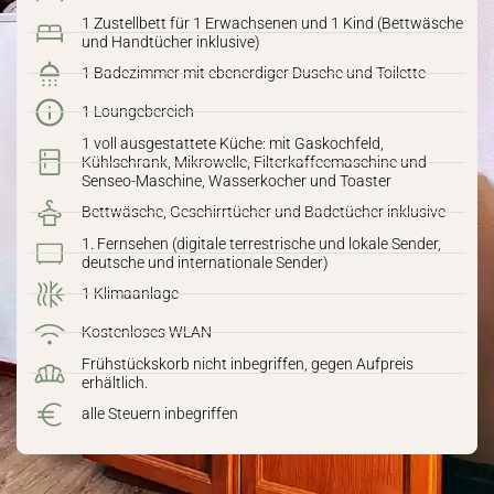
1 Zustellbett für 1 Erwachsenen und 1 Kind (Bettwäsche
und Handtücher inklusive)
1 Badezimmer mit ebenerdiger Dusche und Toilette
1 Loungebereich
1 voll ausgestattete Küche: mit Gaskochfeld,
Kühlschrank, Mikrowelle, Filterkaffeemaschine und
Senseo-Maschine, Wasserkocher und Toaster
Bettwäsche, Geschirrtücher und Badetücher inklusive
1. Fernsehen (digitale terrestrische und lokale Sender,
deutsche und internationale Sender)
1 Klimaanlage
Kostenloses WLAN
Frühstückskorb nicht inbegriffen, gegen Aufpreis
erhältlich.
alle Steuern inbegriffen