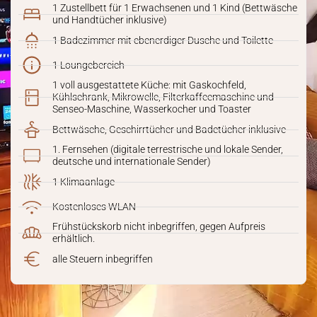
1 Zustellbett für 1 Erwachsenen und 1 Kind (Bettwäsche
und Handtücher inklusive)
1 Badezimmer mit ebenerdiger Dusche und Toilette
1 Loungebereich
1 voll ausgestattete Küche: mit Gaskochfeld,
Kühlschrank, Mikrowelle, Filterkaffeemaschine und
Senseo-Maschine, Wasserkocher und Toaster
Bettwäsche, Geschirrtücher und Badetücher inklusive
1. Fernsehen (digitale terrestrische und lokale Sender,
deutsche und internationale Sender)
1 Klimaanlage
Kostenloses WLAN
Frühstückskorb nicht inbegriffen, gegen Aufpreis
erhältlich.
alle Steuern inbegriffen