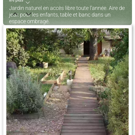
lire plus
Jardin naturel en accès libre toute l’année. Aire de
jeux pour les enfants, table et banc dans un
espace ombragé.
Piscine
La piscine est accessible du 1er juin au 30
septembre pour les hôtes. Hors-sol d’une surface
de 12m² avec un bassin plat et non profond.
Sans la présence d’un maître nageur ou d’un
adulte, les enfants ne doivent pas rester sans
surveillance. Les plongeons sont interdits.
Transats disponibles à proximité.
Terrasses et barbecue
Deux terrasses, la haute équipée d’un barbecue et
la grande, disponible toute l’année avec tables et
bancs.
Potager